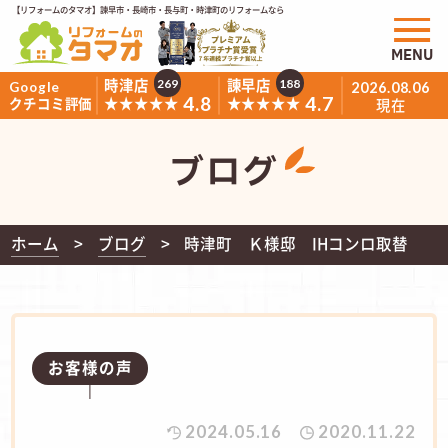
【リフォームのタマオ】諫早市・長崎市・長与町・時津町のリフォームなら
MENU
時津店
諫早店
269
188
Google
2026.08.06
4.8
4.7
★★★★★
★★★★★
クチコミ評価
現在
ブログ
ホーム
ブログ
時津町 Ｋ様邸 IHコンロ取替
お客様の声
2024.05.16
2020.11.22