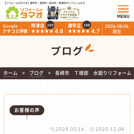
【リフォームのタマオ】諫早市・長崎市・長与町・時津町のリフォームなら
MENU
時津店
諫早店
269
188
Google
2026.08.06
4.8
4.7
★★★★★
★★★★★
クチコミ評価
現在
ブログ
ホーム
ブログ
長崎市 Ｔ様邸 水廻りリフォーム
お客様の声
2024.05.16
2020.12.04