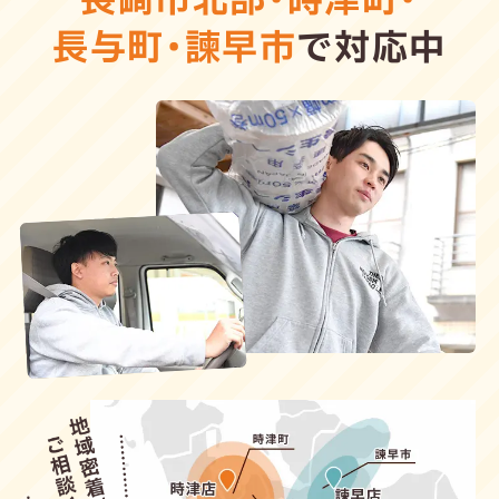
長崎市北部
・
時津町
・
長与町
・
諫早市
で対応中