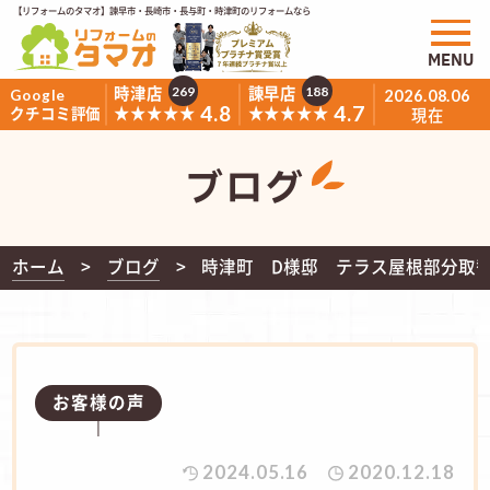
【リフォームのタマオ】諫早市・長崎市・長与町・時津町のリフォームなら
MENU
時津店
諫早店
269
188
Google
2026.08.06
4.8
4.7
★★★★★
★★★★★
クチコミ評価
現在
ブログ
ホーム
ブログ
時津町 D様邸 テラス屋根部分取
お客様の声
2024.05.16
2020.12.18