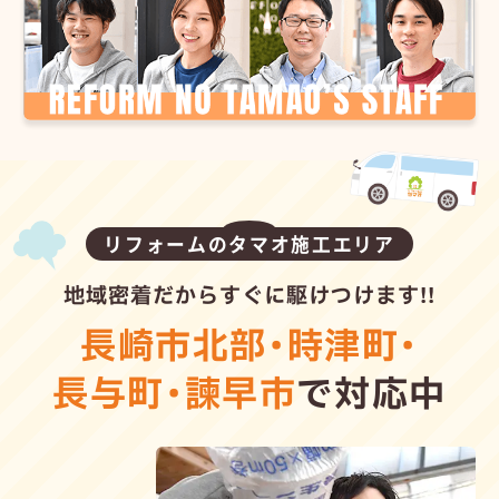
リフォームのタマオ施工エリア
地域密着だからすぐに駆けつけます!!
長崎市北部
・
時津町
・
長与町
・
諫早市
で対応中