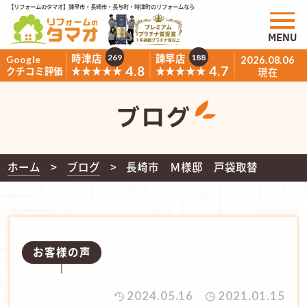
【リフォームのタマオ】諫早市・長崎市・長与町・時津町のリフォームなら
MENU
時津店
諫早店
269
188
Google
2026.08.06
4.8
4.7
★★★★★
★★★★★
クチコミ評価
現在
ブログ
ホーム
ブログ
長崎市 Ｍ様邸 戸袋取替
お客様の声
2024.05.16
2021.01.15