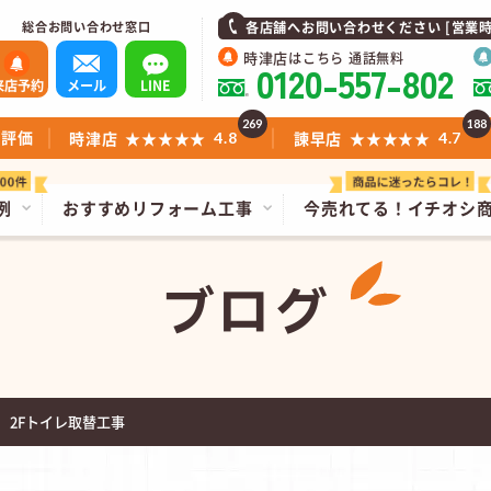
総合お問い合わせ窓口
各店舗へお問い合わせください [営業時間]1
時津店
はこちら 通話無料
0120-557-802
来店予約
メール
LINE
269
188
ミ評価
時津店
★★★★★
諫早店
★★★★★
4.8
4.7
例
おすすめリフォーム工事
今売れてる！
イチオシ
ブログ
 2Fトイレ取替工事