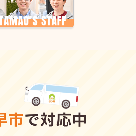
早市
で対応中