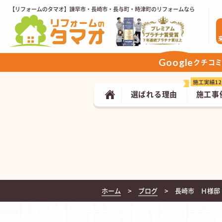
【リフォームのタマオ】諫早市・長崎市・長与町・時津町のリフォームなら
Google
クチコ
選ばれる理由
施工事
ホーム
ブログ
長崎市 Ｈ様邸