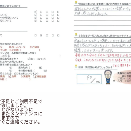
せ不足とご説明不足で
け致しました。
ことがないように
。またメンテナンスに
きますので
すぐご連絡ください。