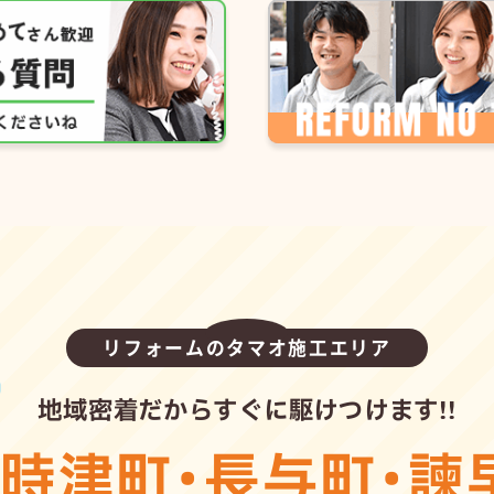
リフォームのタマオ施工エリア
地域密着だからすぐに駆けつけます!!
・
時津町
・
長与町
・
諫