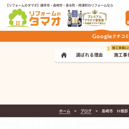
【リフォームのタマオ】諫早市・長崎市・長与町・時津町のリフォームなら
Google
クチコ
選ばれる理由
施工事
ホーム
ブログ
長崎市 Ｈ様邸