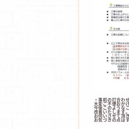
・事前の打合わ
大変ご不便おか
今後このような
改善いたします
お伺いさせて頂
お気づきの点は