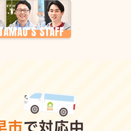
早市
で対応中