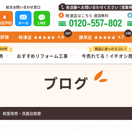
総合お問い合わせ窓口
各店舗へお問い合わせください [営業時間]1
時津店
はこちら 通話無料
0120-557-802
来店予約
メール
LINE
269
188
ミ評価
時津店
★★★★★
諫早店
★★★★★
4.8
4.7
例
おすすめリフォーム工事
今売れてる！
イチオシ
ブログ
 和室改修・洗面台取替