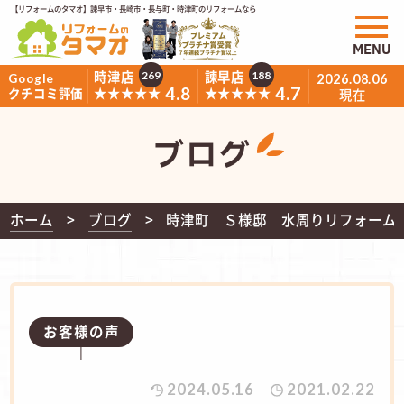
【リフォームのタマオ】諫早市・長崎市・長与町・時津町のリフォームなら
MENU
時津店
諫早店
269
188
Google
2026.08.06
4.8
4.7
★★★★★
★★★★★
クチコミ評価
現在
ブログ
ホーム
ブログ
時津町 Ｓ様邸 水周りリフォーム
お客様の声
2024.05.16
2021.02.22