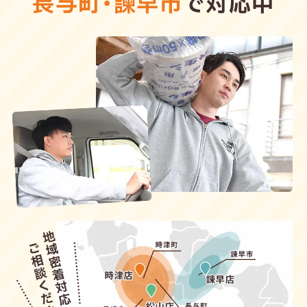
長与町
・
諫早市
で対応中