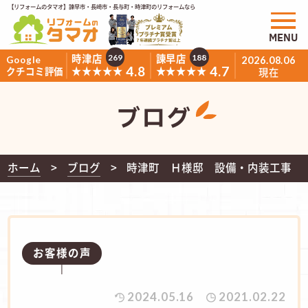
【リフォームのタマオ】諫早市・長崎市・長与町・時津町のリフォームなら
MENU
時津店
諫早店
269
188
Google
2026.08.06
4.8
4.7
★★★★★
★★★★★
クチコミ評価
現在
ブログ
ホーム
ブログ
時津町 Ｈ様邸 設備・内装工事
お客様の声
2024.05.16
2021.02.22