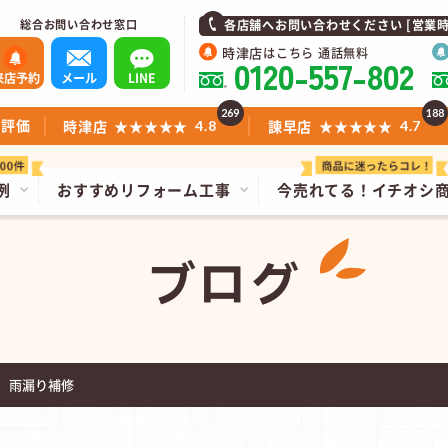
総合お問い合わせ窓口
各店舗へお問い合わせください [営業時間]1
時津店
はこちら 通話無料
0120-557-802
来店予約
メール
LINE
269
188
ミ評価
時津店
★★★★★
諫早店
★★★★★
4.8
4.7
例
おすすめリフォーム工事
今売れてる！
イチオシ
ブログ
 雨漏り補修