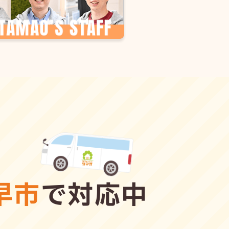
早市
で対応中