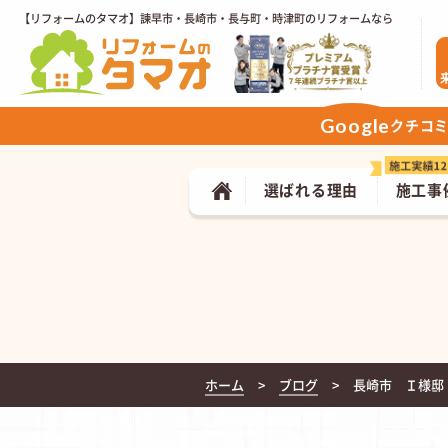
【リフォームのタマオ】諫早市・長崎市・長与町・時津町のリフォームなら
Google
クチコ
選ばれる理由
施工事
ホーム
ブログ
長崎市 Ｉ様邸