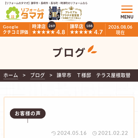
【リフォームのタマオ】諫早市・長崎市・長与町・時津町のリフォームなら
MENU
時津店
諫早店
269
188
Google
2026.08.06
4.8
4.7
★★★★★
★★★★★
クチコミ評価
現在
ブログ
ホーム
ブログ
諫早市 Ｔ様邸 テラス屋根取替
お客様の声
2024.05.16
2021.02.22