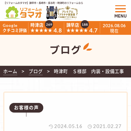
【リフォームのタマオ】諫早市・長崎市・長与町・時津町のリフォームなら
MENU
時津店
諫早店
269
188
Google
2026.08.06
4.8
4.7
★★★★★
★★★★★
クチコミ評価
現在
ブログ
ホーム
ブログ
時津町 Ｓ様邸 内装・設備工事
お客様の声
2024.05.16
2021.02.27