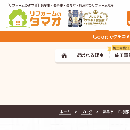
【リフォームのタマオ】諫早市・長崎市・長与町・時津町のリフォームなら
Google
クチコ
選ばれる理由
施工事
ホーム
ブログ
諫早市 Ｆ様邸