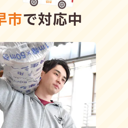
早市
で対応中