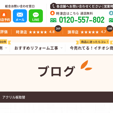
総合お問い合わせ窓口
各店舗へお問い合わせください [営業時間]1
時津店
はこちら 通話無料
0120-557-802
来店予約
メール
LINE
269
188
ミ評価
時津店
★★★★★
諫早店
★★★★★
4.8
4.7
例
おすすめリフォーム工事
今売れてる！
イチオシ
ブログ
 アクリル板取替