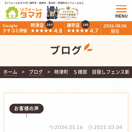
【リフォームのタマオ】諫早市・長崎市・長与町・時津町のリフォームなら
MENU
時津店
諫早店
269
188
Google
2026.08.06
4.8
4.7
★★★★★
★★★★★
クチコミ評価
現在
ブログ
ホーム
ブログ
時津町 Ｓ様邸 目隠しフェンス新
お客様の声
2024.05.16
2021.03.04