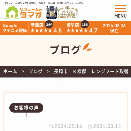
【リフォームのタマオ】諫早市・長崎市・長与町・時津町のリフォームなら
MENU
時津店
諫早店
269
188
Google
2026.08.06
4.8
4.7
★★★★★
★★★★★
クチコミ評価
現在
ブログ
ホーム
ブログ
長崎市 Ｋ様邸 レンジフード取替
お客様の声
2024.05.16
2021.03.11