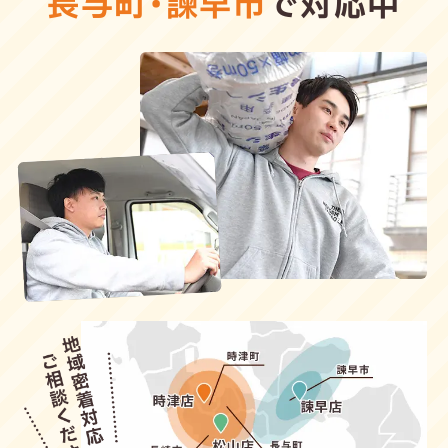
長与町
・
諫早市
で対応中