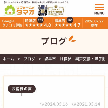
【リフォームのタマオ】諫早市・長崎市・長与町・時津町のリフォームなら
MENU
時津店
諫早店
269
188
Google
2026.07.27
4.8
4.7
★★★★★
★★★★★
クチコミ評価
現在
ブログ
ホーム
ブログ
諫早市 Ｈ様邸 網戸交換・障子貼
お客様の声
2024.05.16
2021.05.14