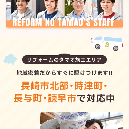
リフォームのタマオ施工エリア
地域密着だからすぐに駆けつけます!!
長崎市北部
・
時津町
・
長与町
・
諫早市
で対応中