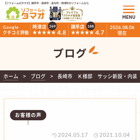
【リフォームのタマオ】諫早市・長崎市・長与町・時津町のリフォームなら
MENU
時津店
諫早店
269
188
Google
2026.08.06
4.8
4.7
★★★★★
★★★★★
クチコミ評価
現在
ブログ
ホーム
ブログ
長崎市 Ｋ様邸 サッシ新設・内装
お客様の声
2024.05.17
2021.10.04