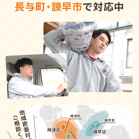
長与町
・
諫早市
で対応中