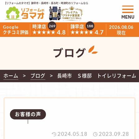
【リフォームのタマオ】諫早市・長崎市・長与町・時津町のリフォームなら
MENU
時津店
諫早店
269
188
Google
2026.08.06
4.8
4.7
★★★★★
★★★★★
クチコミ評価
現在
ブログ
ホーム
ブログ
長崎市 Ｓ様邸 トイレリフォーム
お客様の声
2024.05.18
2023.09.28