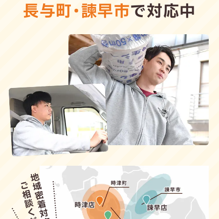
長与町
・
諫早市
で対応中