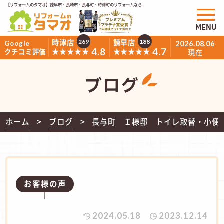
【リフォームのタマオ】諫早市・長崎市・長与町・時津町のリフォームなら
MENU
時津店
諫早店
269
188
Google
2026.08.06
4.8
4.7
★★★★★
★★★★★
クチコミ評価
現在
ブログ
ホーム
ブログ
長与町 Ｉ様邸 トイレ取替・小便
お客様の声
2024.05.18
2023.12.14