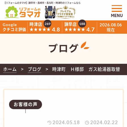
【リフォームのタマオ】諫早市・長崎市・長与町・時津町のリフォームなら
MENU
時津店
諫早店
269
188
Google
2026.08.06
4.8
4.7
★★★★★
★★★★★
クチコミ評価
現在
ブログ
ホーム
ブログ
時津町 Ｈ様邸 ガス給湯器取替
お客様の声
2024.05.18
2024.02.22