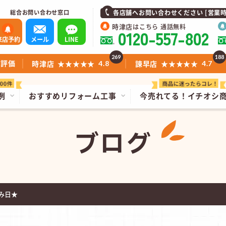
総合お問い合わせ窓口
各店舗へお問い合わせください [営業時間]1
時津店
はこちら 通話無料
0120-557-802
来店予約
メール
LINE
269
188
ミ評価
時津店
★★★★★
諫早店
★★★★★
4.8
4.7
例
おすすめリフォーム工事
今売れてる！
イチオシ
ブログ
み日★