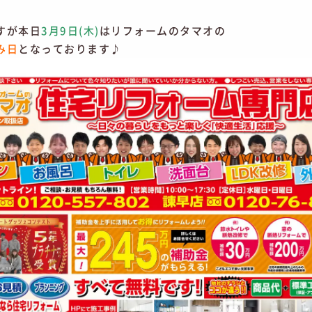
すが本日
3月9日(木)
はリフォームのタマオの
み日
となっております♪