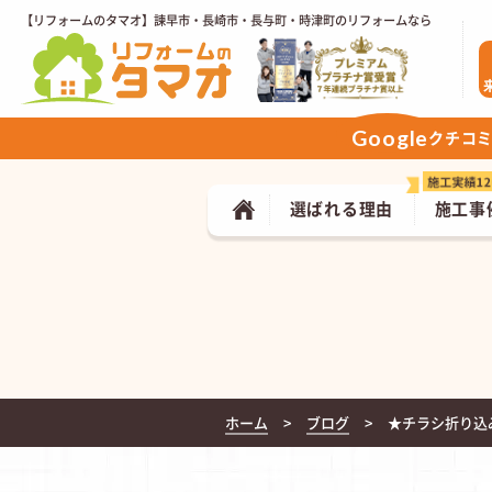
【リフォームのタマオ】諫早市・長崎市・長与町・時津町のリフォームなら
Google
クチコ
選ばれる理由
施工事
ホーム
ブログ
★チラシ折り込