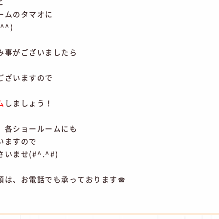
ど
ームのタマオに
^)
み事がございましたら
。
ございますので
ム
しましょう！
 各ショールームにも
いますので
ませ(#^.^#)
頼は、お電話でも承っております☎