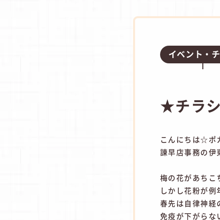
イベント・
★チラ
こんにちは☆ポ
諫早店事務の伊東で
梅の花があちこ
しかし花粉が例
春先は自律神経
免疫が下がらな