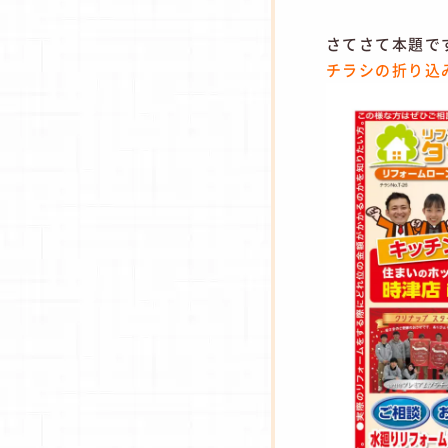
さてさて本題で
チラシの折り込