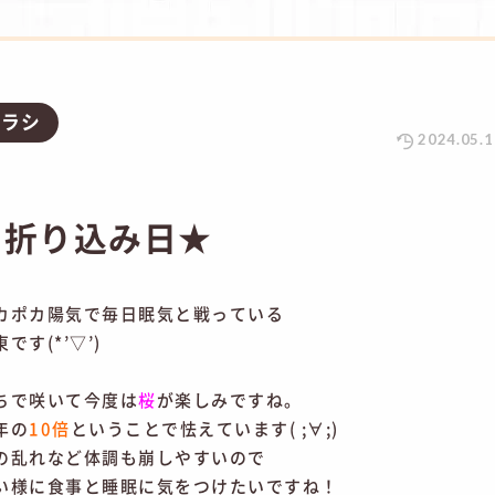
チラシ
2024.05.1
シ折り込み日★
カポカ陽気で毎日眠気と戦っている
す(*’▽’)
ちで咲いて今度は
桜
が楽しみですね。
年の
10倍
ということで怯えています( ;∀;)
の乱れなど体調も崩しやすいので
い様に食事と睡眠に気をつけたいですね！