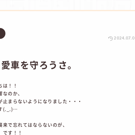
グ
2024.07.0
ら愛車を守ろうさ。
ちは！！
響なのか、
が止まらないようになりました・・・
._.)…
襲来で忘れてはならないのが、
」
です！！