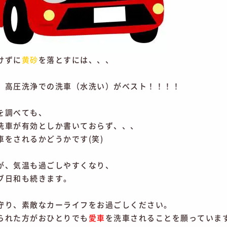
けずに
黄砂
を落とすには、、、
、高圧洗浄での洗車（水洗い）がベスト！！！！
を調べても、
洗車が有効としか書いておらず、、、
車をされるかどうかです(笑)
が、気温も過ごしやすくなり、
ブ日和も続きます。
守り、素敵なカーライフをお過ごしください。
られた方がおひとりでも
愛車
を洗車されることを願っています”(