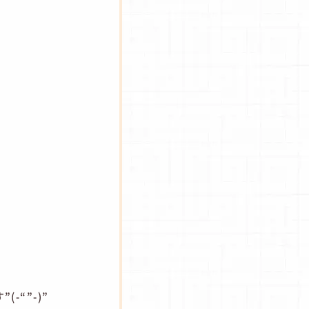
-“”-)”