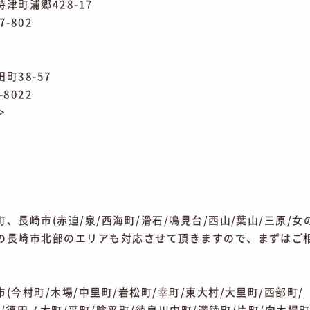
津町浦郷428-17
7-802
町38-57
-8022
＞
、長崎市(赤迫/泉/西海町/滑石/鳴見台/西山/葉山/三原/女
の長崎市北部のエリアも対応させて頂きますので、まずはご
(今村町/木場/中里町/岩松町/幸町/東大村/大里町/西部町/
/須田ノ木町/平町/陰平町/徳泉川内町/溝陸町/片町/向木場町