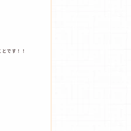
、
ことです！！