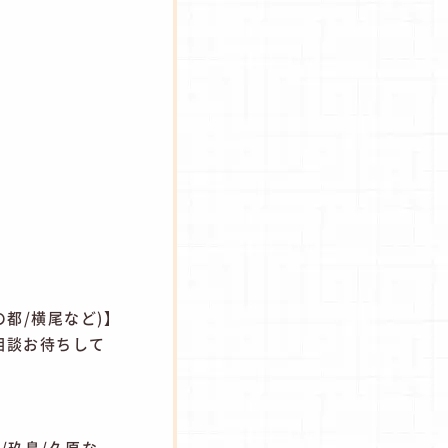
の都/横尾など)】
相談お待ちして
/玖島/久原な