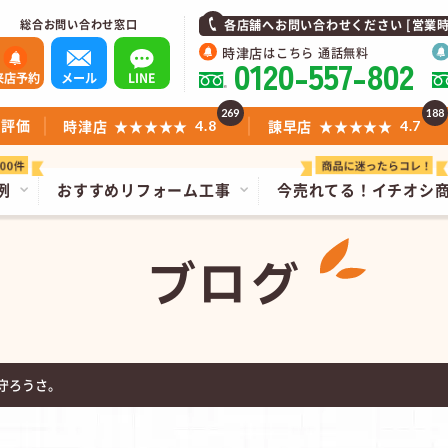
総合お問い合わせ窓口
各店舗へお問い合わせください [営業時間]1
時津店
はこちら 通話無料
0120-557-802
来店予約
メール
LINE
269
188
ミ評価
時津店
★★★★★
諫早店
★★★★★
4.8
4.7
例
おすすめリフォーム工事
今売れてる！
イチオシ
ブログ
守ろうさ。