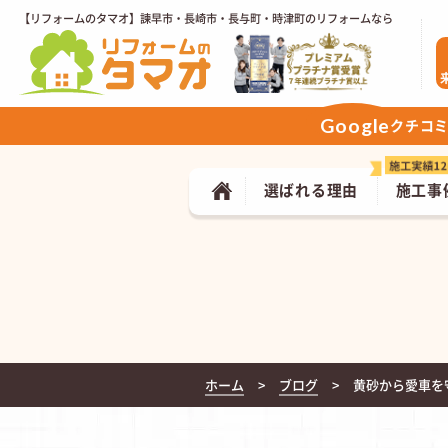
【リフォームのタマオ】諫早市・長崎市・長与町・時津町のリフォームなら
Google
クチコ
選ばれる理由
施工事
ホーム
ブログ
黄砂から愛車を