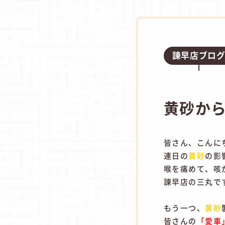
諫早店ブロ
黄砂か
皆さん、こんに
連日の
黄砂
の影
喉を痛めて、咳
諫早店の三丸です(
もう一つ、
黄砂
皆さんの
「愛車