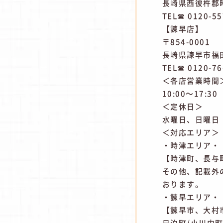
長崎県西彼杵郡時
TEL☎ 0120-55
【諫早店】
〒854-0001
長崎県諫早市福田
TEL☎ 0120-76
＜各店営業時間
10:00～17:30
＜定休日＞
水曜日、日曜日
＜対応エリア＞
・時津エリア・
【時津町、長与町
その他、記載外
おります。
・諫早エリア・
【諫早市、大村市
日泊町/小川内町