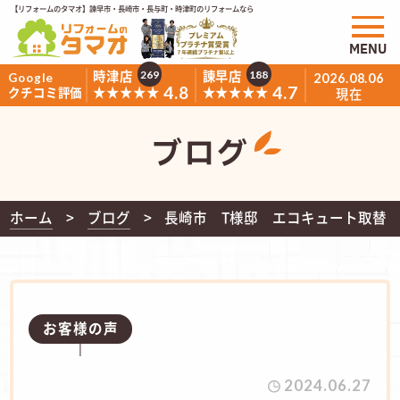
【リフォームのタマオ】諫早市・長崎市・長与町・時津町のリフォームなら
MENU
時津店
諫早店
269
188
Google
2026.08.06
4.8
4.7
★★★★★
★★★★★
クチコミ評価
現在
ブログ
ホーム
ブログ
長崎市 T様邸 エコキュート取替
お客様の声
2024.06.27