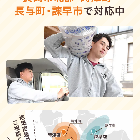
長与町
・
諫早市
で対応中