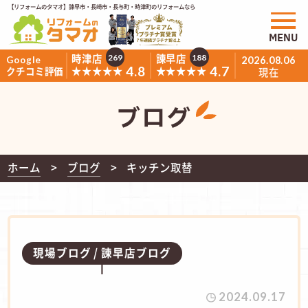
【リフォームのタマオ】諫早市・長崎市・長与町・時津町のリフォームなら
MENU
時津店
諫早店
269
188
Google
2026.08.06
4.8
4.7
★★★★★
★★★★★
クチコミ評価
現在
ブログ
ホーム
ブログ
キッチン取替
現場ブログ
諫早店ブログ
2024.09.17