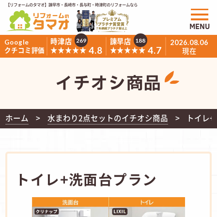
【リフォームのタマオ】諫早市・長崎市・長与町・時津町のリフォームなら
MENU
時津店
諫早店
269
188
Google
2026.08.06
4.8
4.7
★★★★★
★★★★★
クチコミ評価
現在
イチオシ商品
ホーム
水まわり2点セットのイチオシ商品
トイレ+
トイレ+洗面台プラン