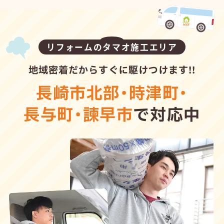
リフォームのタマオ施工エリア
地域密着だからすぐに駆けつけます!!
長崎市北部
・
時津町
・
長与町
・
諫早市
で対応中