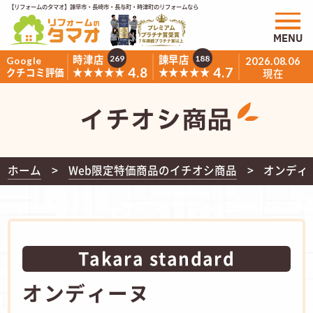
【リフォームのタマオ】諫早市・長崎市・長与町・時津町のリフォームなら
MENU
時津店
諫早店
269
188
Google
2026.08.06
4.8
4.7
★★★★★
★★★★★
クチコミ評価
現在
イチオシ商品
ホーム
Web限定特価商品のイチオシ商品
オンディ
Takara standard
オンディーヌ