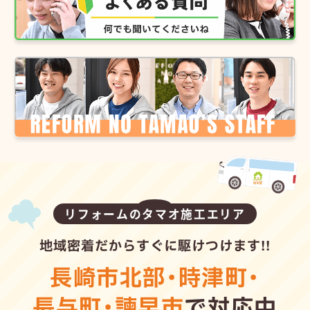
リフォームのタマオ施工エリア
地域密着だからすぐに駆けつけます!!
長崎市北部
・
時津町
・
長与町
・
諫早市
で対応中