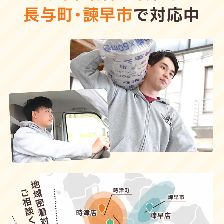
長与町
・
諫早市
で対応中