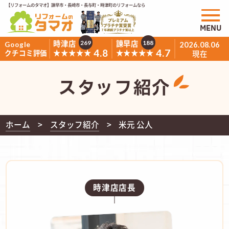
【リフォームのタマオ】諫早市・長崎市・長与町・時津町のリフォームなら
MENU
時津店
諫早店
269
188
Google
2026.08.06
4.8
4.7
★★★★★
★★★★★
クチコミ評価
現在
スタッフ紹介
ホーム
スタッフ紹介
米元 公人
時津店店長