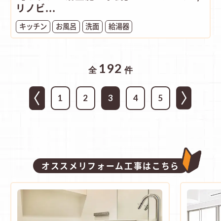
リノビ...
キッチン
お風呂
洗面
給湯器
192
全
件
1
2
3
4
5
オススメリフォーム工事はこちら