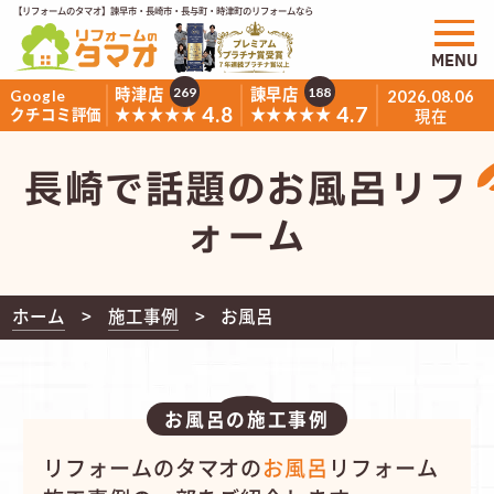
【リフォームのタマオ】諫早市・長崎市・長与町・時津町のリフォームなら
MENU
時津店
諫早店
269
188
Google
2026.08.06
4.8
4.7
★★★★★
★★★★★
クチコミ評価
現在
長崎で話題のお風呂リフ
ォーム
ホーム
施工事例
お風呂
お風呂の施工事例
リフォームのタマオの
お風呂
リフォーム