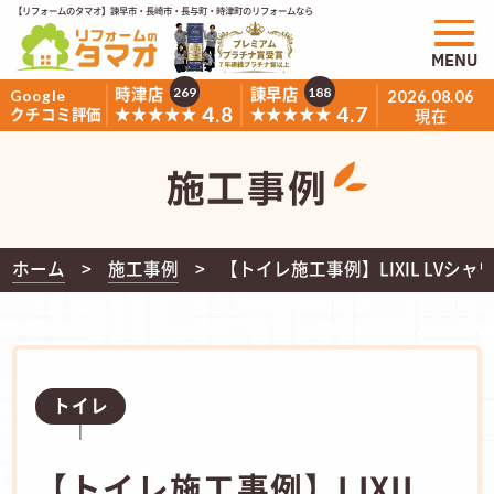
【リフォームのタマオ】諫早市・長崎市・長与町・時津町のリフォームなら
MENU
時津店
諫早店
269
188
Google
2026.08.06
4.8
4.7
★★★★★
★★★★★
クチコミ評価
現在
施工事例
ホーム
施工事例
【トイレ施工事例】LIXIL LVシ
トイレ
【トイレ施工事例】LIXIL