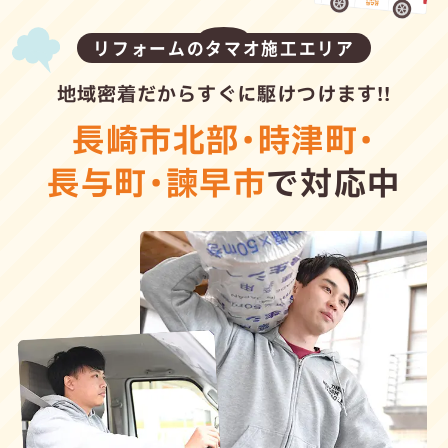
リフォームのタマオ施工エリア
地域密着だからすぐに駆けつけます!!
長崎市北部
・
時津町
・
長与町
・
諫早市
で対応中