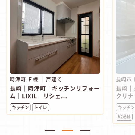
時津町 Ｆ様
戸建て
長崎市
長崎｜時津町│キッチンリフォー
長崎｜
ム│LIXIL リシェ...
クリナ
キッチン
トイレ
キッチン
給湯器