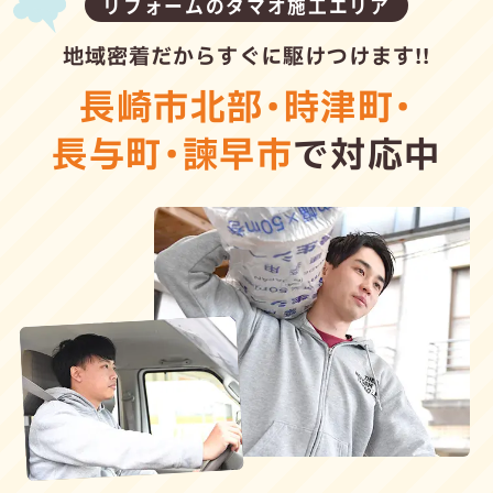
リフォームのタマオ施工エリア
地域密着だからすぐに駆けつけます!!
長崎市北部
・
時津町
・
長与町
・
諫早市
で対応中