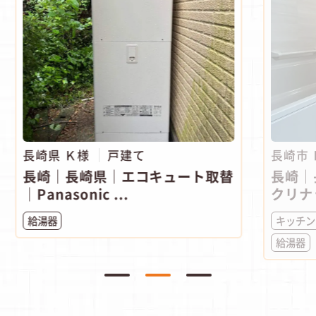
長崎県 Ｋ様
戸建て
長崎市
長崎｜長崎県｜エコキュート取替
長崎｜
｜Panasonic ...
クリナ
給湯器
キッチン
給湯器