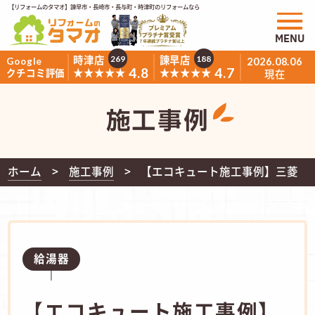
【リフォームのタマオ】諫早市・長崎市・長与町・時津町のリフォームなら
MENU
時津店
諫早店
269
188
Google
2026.08.06
4.8
4.7
★★★★★
★★★★★
クチコミ評価
現在
施工事例
ホーム
施工事例
【エコキュート施工事例】三菱 
給湯器
【エコキュート施工事例】