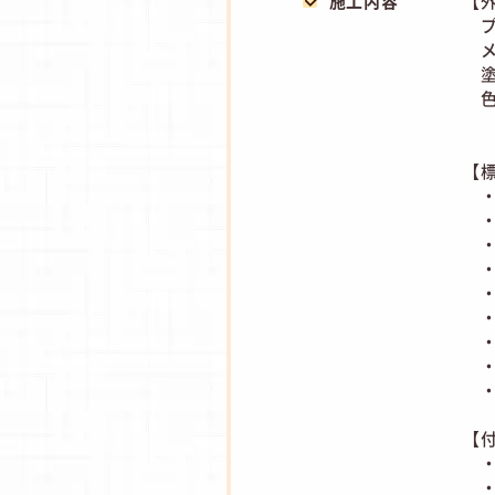
施工内容
【
プ
メ
塗
色品
【
・
・
・
・
・
・下
・上
・
・
【
・
・