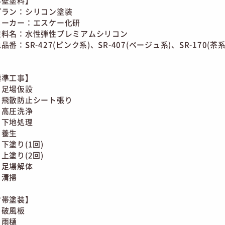
外壁塗料】
ラン：シリコン塗装
ーカー：エスケー化研
料名：水性弾性プレミアムシリコン
番：SR-427(ピンク系)、SR-407(ベージュ系)、SR-170(茶系
標準工事】
足場仮設
飛散防止シート張り
高圧洗浄
下地処理
養生
塗り(1回)
塗り(2回)
足場解体
清掃
付帯塗装】
破風板
雨樋