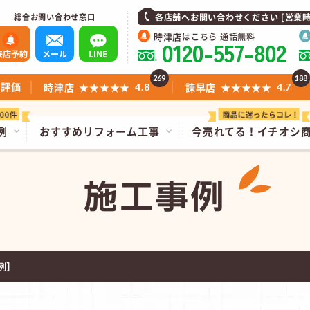
総合お問い合わせ窓口
各店舗へお問い合わせください [営業時間]1
時津店
はこちら 通話無料
0120-557-802
来店予約
メール
LINE
269
188
ミ評価
時津店
★★★★★
諫早店
★★★★★
4.8
4.7
例
おすすめリフォーム工事
今売れてる！
イチオシ
施工事例
例】