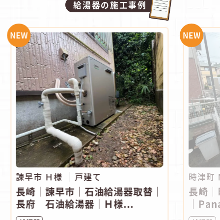
給湯器の施工事例
NEW
NEW
諫早市 Ｈ様
戸建て
時津町
長崎｜諫早市｜石油給湯器取替｜
長崎｜
長府 石油給湯器｜Ｈ様...
｜Pana