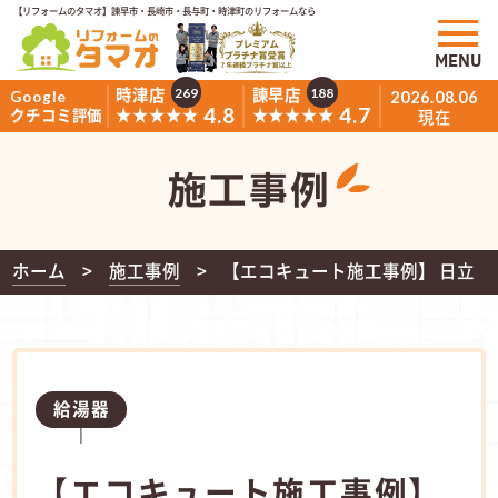
【リフォームのタマオ】諫早市・長崎市・長与町・時津町のリフォームなら
MENU
時津店
諫早店
269
188
Google
2026.08.06
4.8
4.7
★★★★★
★★★★★
クチコミ評価
現在
施工事例
ホーム
施工事例
【エコキュート施工事例】 日立 
給湯器
【エコキュート施工事例】