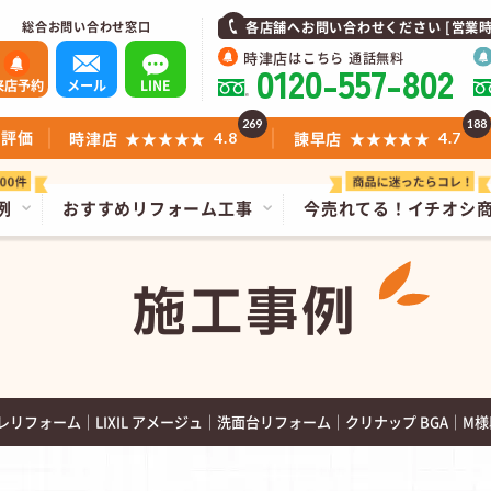
総合お問い合わせ窓口
各店舗へお問い合わせください [営業時間]1
時津店
はこちら 通話無料
0120-557-802
来店予約
メール
LINE
269
188
ミ評価
時津店
★★★★★
諫早店
★★★★★
4.8
4.7
例
おすすめリフォーム工事
今売れてる！
イチオシ
施工事例
リフォーム｜LIXIL アメージュ｜洗面台リフォーム｜クリナップ BGA｜M様