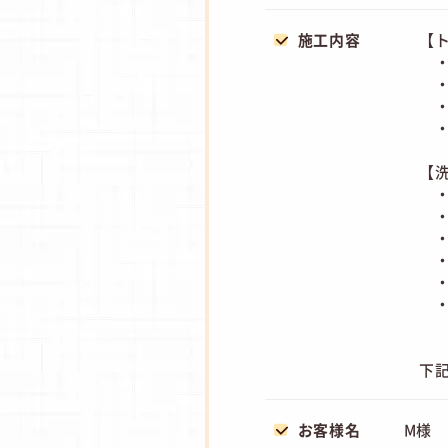
施工内容
【ト
・
・
・
・
【
・
・
・
・
・
・
下
お客様名
M様