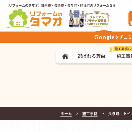
【リフォームのタマオ】諫早市・長崎市・長与町・時津町のリフォームなら
Google
クチコ
選ばれる理由
施工事
ホーム
施工事例
長与町｜トイレ