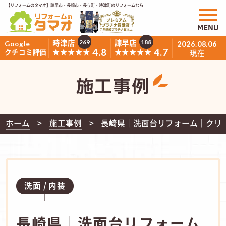
【リフォームのタマオ】諫早市・長崎市・長与町・時津町のリフォームなら
MENU
時津店
諫早店
269
188
Google
2026.08.06
4.8
4.7
★★★★★
★★★★★
クチコミ評価
現在
施工事例
ホーム
施工事例
長崎県│洗面台リフォーム｜クリ
洗面
内装
長崎県│洗面台リフォーム