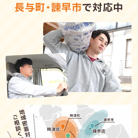
長与町
・
諫早市
で対応中