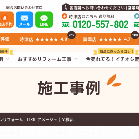
総合お問い合わせ窓口
各店舗へお問い合わせください [営業時間]1
時津店
はこちら 通話無料
0120-557-802
来店予約
メール
LINE
269
188
ミ評価
時津店
★★★★★
諫早店
★★★★★
4.8
4.7
例
おすすめリフォーム工事
今売れてる！
イチオシ
施工事例
リフォーム｜LIXIL アメージュ｜Ｙ様邸