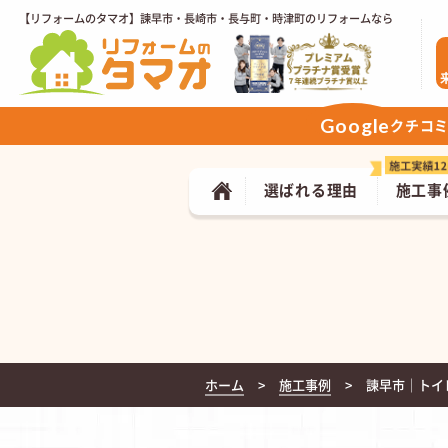
【リフォームのタマオ】諫早市・長崎市・長与町・時津町のリフォームなら
Google
クチコ
選ばれる理由
施工事
ホーム
施工事例
諫早市｜トイレ