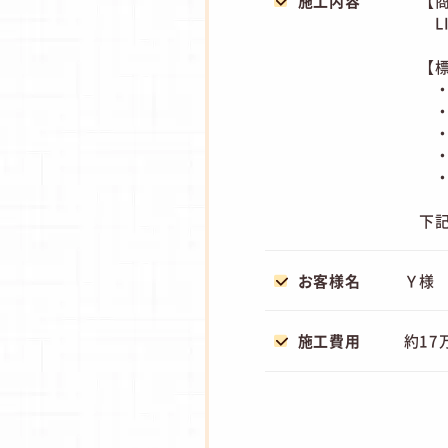
施工内容
【
LI
【
・
・
・
・
・
下
お客様名
Ｙ様
施工費用
約17