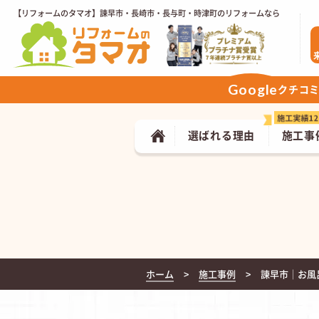
【リフォームのタマオ】諫早市・長崎市・長与町・時津町のリフォームなら
Google
クチコ
選ばれる理由
施工事
ホーム
施工事例
諫早市│お風