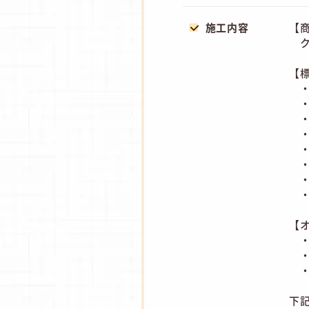
施工内容
【
ク
【
・
・
・
・
・
・
・
・
【
・
・
・
下