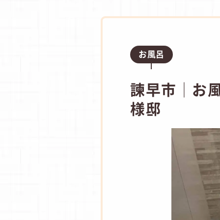
お風呂
諫早市│お
様邸