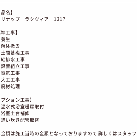
商品名】
リナップ ラクヴィア 1317
標準工事】
養生
解体撤去
土間基礎工事
給排水工事
設置組立工事
電気工事
大工工事
廃材処理
オプション工事】
温水式浴室暖房取付
浴室土台補修
追い炊き配管取替
記金額は施工当時の金額となっておりますので 詳しくはスタッ