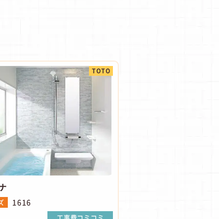
TOTO
ナ
1616
ズ
工事費コミコミ