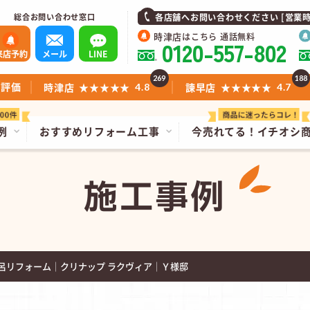
総合お問い合わせ窓口
各店舗へお問い合わせください [営業時間]1
時津店
はこちら 通話無料
0120-557-802
来店予約
メール
LINE
269
188
ミ評価
時津店
★★★★★
諫早店
★★★★★
4.8
4.7
例
おすすめリフォーム工事
今売れてる！
イチオシ
施工事例
呂リフォーム│クリナップ ラクヴィア│Ｙ様邸