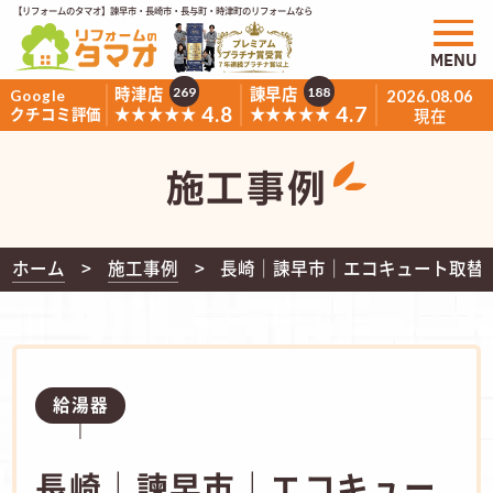
【リフォームのタマオ】諫早市・長崎市・長与町・時津町のリフォームなら
MENU
時津店
諫早店
269
188
Google
2026.08.06
4.8
4.7
★★★★★
★★★★★
クチコミ評価
現在
施工事例
ホーム
施工事例
長崎｜諫早市｜エコキュート取替｜P
給湯器
長崎｜諫早市｜エコキュー