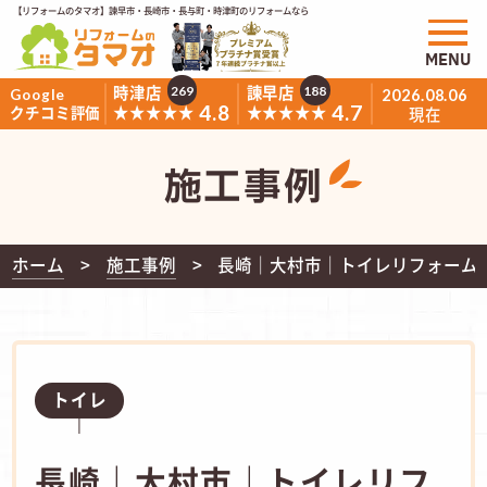
【リフォームのタマオ】諫早市・長崎市・長与町・時津町のリフォームなら
MENU
時津店
諫早店
269
188
Google
2026.08.06
4.8
4.7
★★★★★
★★★★★
クチコミ評価
現在
施工事例
ホーム
施工事例
長崎｜大村市｜トイレリフォーム｜
トイレ
長崎｜大村市｜トイレリフ