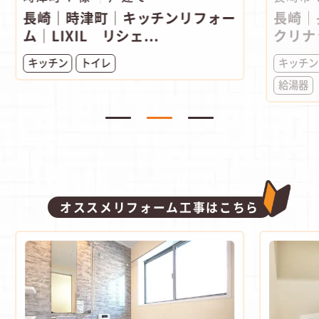
長崎｜時津町│キッチンリフォー
長崎｜
ム│LIXIL リシェ...
クリナ
キッチン
トイレ
キッチン
給湯器
オススメリフォーム工事はこちら