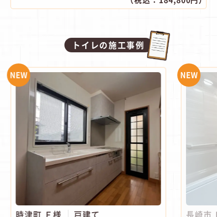
トイレの施工事例
NEW
NEW
時津町 Ｆ様
戸建て
長崎市