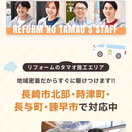
リフォームのタマオ施工エリア
地域密着だからすぐに駆けつけます!!
長崎市北部
・
時津町
・
長与町
・
諫早市
で対応中