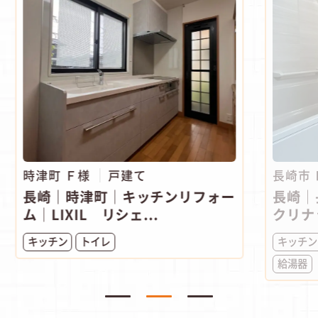
時津町 Ｆ様
戸建て
長崎市
長崎｜時津町│キッチンリフォー
長崎｜
ム│LIXIL リシェ...
クリナ
キッチン
トイレ
キッチン
給湯器