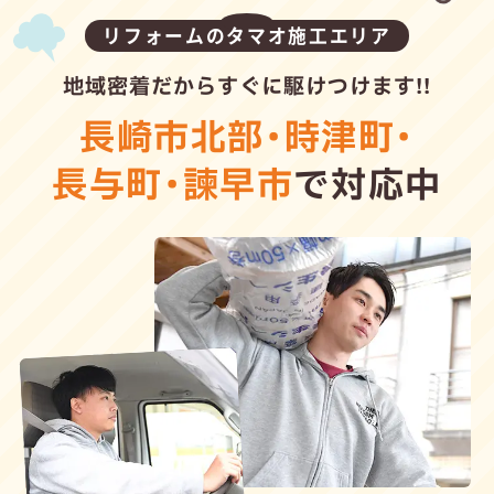
リフォームのタマオ施工エリア
地域密着だからすぐに駆けつけます!!
長崎市北部
・
時津町
・
長与町
・
諫早市
で対応中