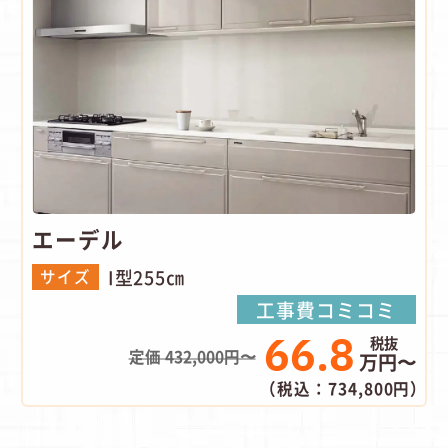
エーデル
I型255㎝
サイズ
工事費コミコミ
66.8
定価 432,000円〜
万円〜
（税込：734,800円）