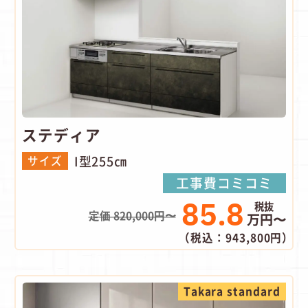
ステディア
I型255㎝
サイズ
工事費コミコミ
85.8
定価 820,000円〜
万円〜
（税込：943,800円）
Takara standard