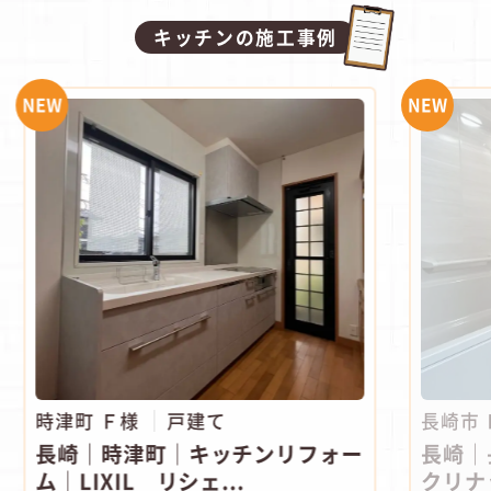
キッチンの施工事例
NEW
NEW
時津町 Ｆ様
戸建て
長崎市
長崎｜時津町│キッチンリフォー
長崎｜
ム│LIXIL リシェ...
クリナ