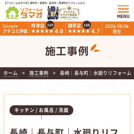
【リフォームのタマオ】諫早市・長崎市・長与町・時津町のリフォームなら
MENU
時津店
諫早店
269
188
Google
2026.08.06
4.8
4.7
★★★★★
★★★★★
クチコミ評価
現在
施工事例
ホーム
施工事例
長崎｜長与町｜水廻りリフォーム｜
キッチン
お風呂
洗面
長崎｜長与町｜水廻りリフ