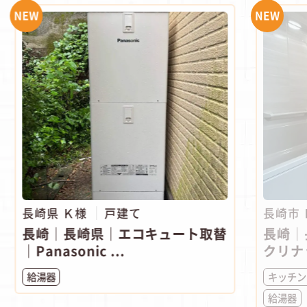
NEW
NEW
長崎県 Ｋ様
戸建て
長崎市
長崎｜長崎県｜エコキュート取替
長崎｜
｜Panasonic ...
クリナ
給湯器
キッチン
給湯器