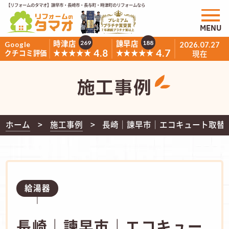
【リフォームのタマオ】諫早市・長崎市・長与町・時津町のリフォームなら
MENU
時津店
諫早店
269
188
Google
2026.07.27
4.8
4.7
★★★★★
★★★★★
クチコミ評価
現在
施工事例
ホーム
施工事例
長崎｜諫早市｜エコキュート取替
給湯器
長崎｜諫早市｜エコキュー