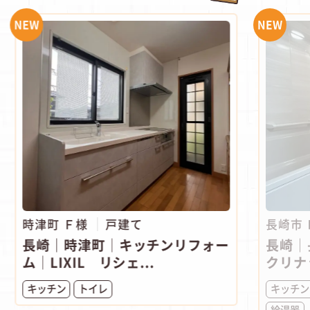
NEW
NEW
時津町 Ｆ様
戸建て
長崎市
長崎｜時津町│キッチンリフォー
長崎｜
ム│LIXIL リシェ...
クリナ
キッチン
トイレ
キッチン
給湯器