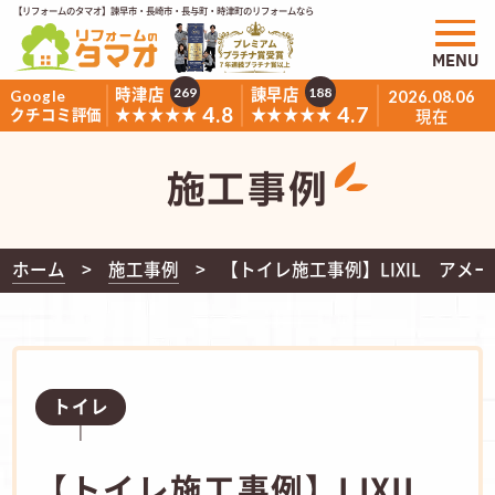
【リフォームのタマオ】諫早市・長崎市・長与町・時津町のリフォームなら
MENU
時津店
諫早店
269
188
Google
2026.08.06
4.8
4.7
★★★★★
★★★★★
クチコミ評価
現在
施工事例
ホーム
施工事例
【トイレ施工事例】LIXIL アメ
トイレ
【トイレ施工事例】LIXIL