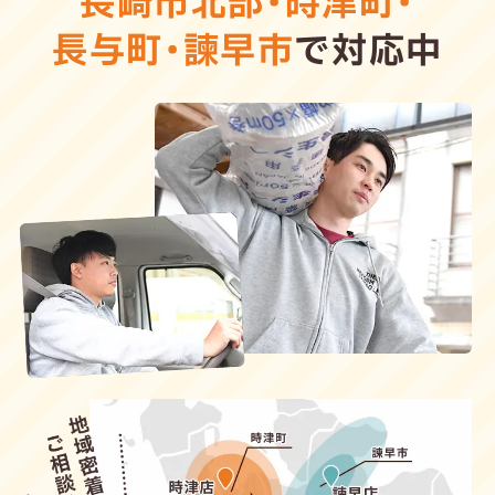
長崎市北部
・
時津町
・
長与町
・
諫早市
で対応中