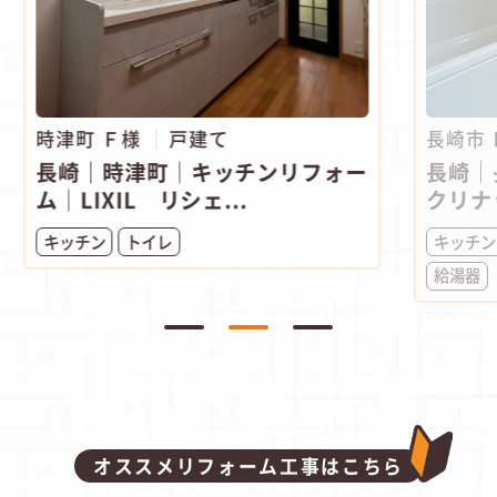
時津町 Ｆ様
戸建て
長崎市
長崎｜時津町│キッチンリフォー
長崎｜
ム│LIXIL リシェ...
クリナ
キッチン
トイレ
キッチン
給湯器
オススメリフォーム工事はこちら