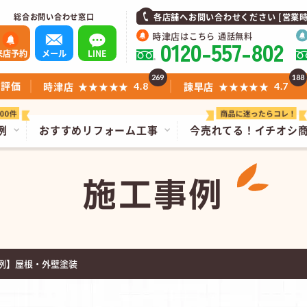
総合お問い合わせ窓口
各店舗へお問い合わせください [営業時間]1
時津店
はこちら 通話無料
0120-557-802
来店予約
メール
LINE
269
188
ミ評価
時津店
★★★★★
諫早店
★★★★★
4.8
4.7
例
おすすめリフォーム工事
今売れてる！
イチオシ
施工事例
例】屋根・外壁塗装