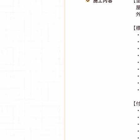
施工内容
【
屋根
外壁
【
・
・
・
・
・
・下
・上
・
・
【
・
・
・
・
・