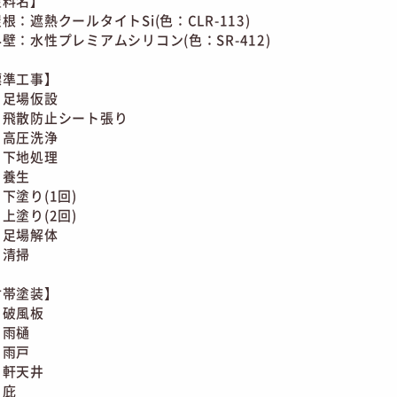
塗料名】
：遮熱クールタイトSi(色：CLR-113)
：水性プレミアムシリコン(色：SR-412)
標準工事】
足場仮設
飛散防止シート張り
高圧洗浄
下地処理
養生
塗り(1回)
塗り(2回)
足場解体
清掃
付帯塗装】
破風板
雨樋
雨戸
軒天井
庇