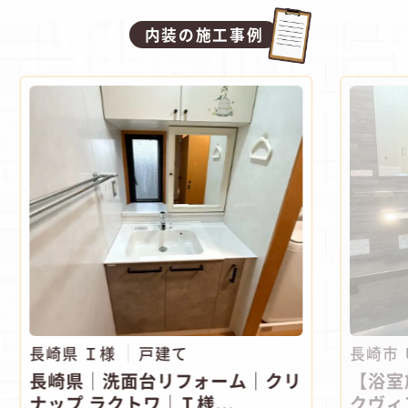
内装の施工事例
長崎県 Ｉ様
戸建て
長崎市
長崎県│洗面台リフォーム｜クリ
【浴室
ナップ ラクトワ│Ｉ様...
クヴィ