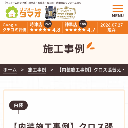
【リフォームのタマオ】諫早市・長崎市・長与町・時津町のリフォームなら
MENU
時津店
諫早店
269
188
Google
2026.07.27
4.8
4.7
★★★★★
★★★★★
クチコミ評価
現在
施工事例
ホーム
施工事例
【内装施工事例】クロス張替え・
内装
【内装施工事例】クロス張