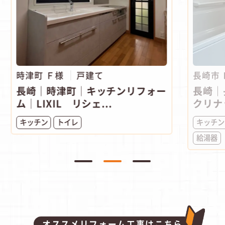
時津町 Ｆ様
戸建て
長崎市
長崎｜時津町│キッチンリフォー
長崎｜
ム│LIXIL リシェ...
クリナ
キッチン
トイレ
キッチン
給湯器
オススメリフォーム工事はこちら