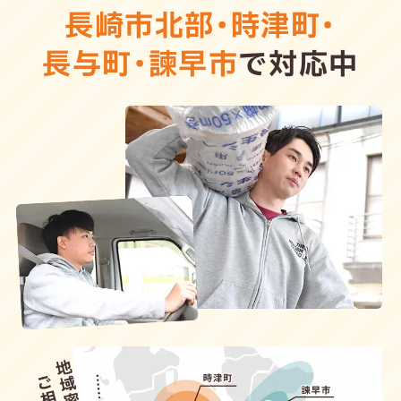
長崎市北部
・
時津町
・
長与町
・
諫早市
で対応中