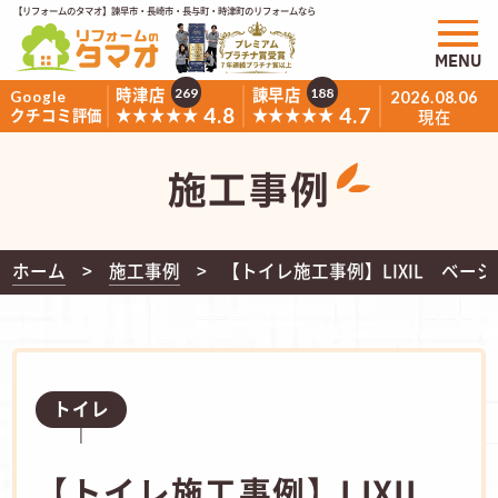
【リフォームのタマオ】諫早市・長崎市・長与町・時津町のリフォームなら
MENU
時津店
諫早店
269
188
Google
2026.08.06
4.8
4.7
★★★★★
★★★★★
クチコミ評価
現在
施工事例
ホーム
施工事例
【トイレ施工事例】LIXIL ベーシ
トイレ
【トイレ施工事例】LIXIL