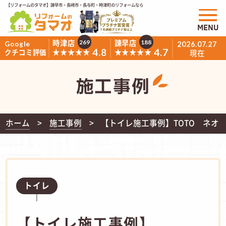
【リフォームのタマオ】諫早市・長崎市・長与町・時津町のリフォームなら
MENU
時津店
諫早店
269
188
Google
2026.07.27
4.8
4.7
★★★★★
★★★★★
クチコミ評価
現在
施工事例
ホーム
施工事例
【トイレ施工事例】TOTO ネオレ
トイレ
【トイレ施工事例】