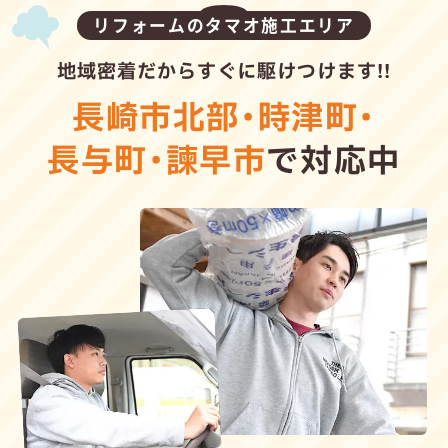
リフォームのタマオ施工エリア
地域密着だからすぐに駆けつけます!!
長崎市北部
・
時津町
・
長与町
・
諫早市
で対応中