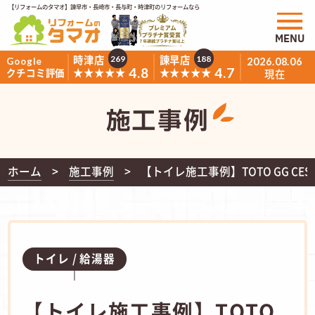
【リフォームのタマオ】諫早市・長崎市・長与町・時津町のリフォームなら
MENU
時津店
諫早店
269
188
Google
2026.08.06
4.8
4.7
★★★★★
★★★★★
クチコミ評価
現在
施工事例
ホーム
施工事例
【トイレ施工事例】TOTO GG CESG
トイレ
給湯器
【トイレ施工事例】TOTO