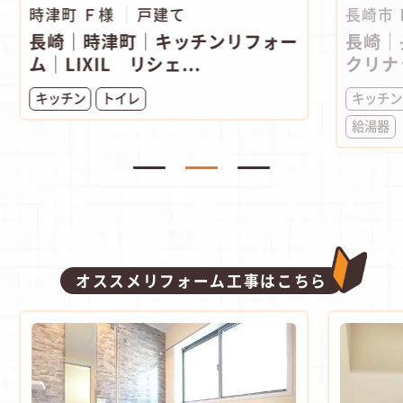
時津町 Ｆ様
戸建て
長崎市
長崎｜時津町│キッチンリフォー
長崎｜
ム│LIXIL リシェ...
クリナ
キッチン
トイレ
キッチン
給湯器
オススメリフォーム工事はこちら