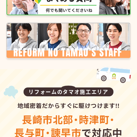
リフォームのタマオ施工エリア
地域密着だからすぐに駆けつけます!!
長崎市北部
・
時津町
・
長与町
・
諫早市
で対応中