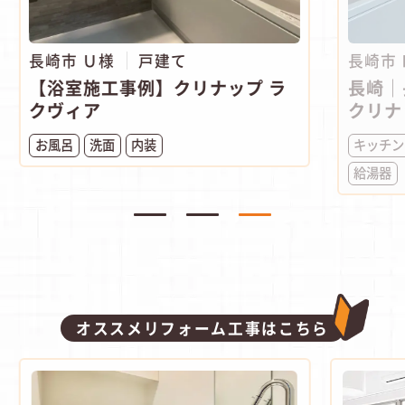
長崎市 Ｕ様
戸建て
長崎市
【浴室施工事例】クリナップ ラ
長崎｜
クヴィア
クリナ
お風呂
洗面
内装
キッチン
給湯器
オススメリフォーム工事はこちら