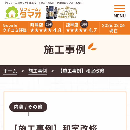
【リフォームのタマオ】諫早市・長崎市・長与町・時津町のリフォームなら
MENU
時津店
諫早店
269
188
Google
2026.08.06
4.8
4.7
★★★★★
★★★★★
クチコミ評価
現在
施工事例
ホーム
施工事例
【施工事例】和室改修
内装
その他
【施工事例】和室改修