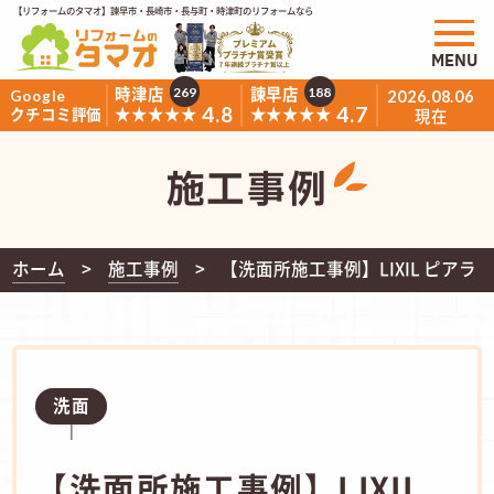
【リフォームのタマオ】諫早市・長崎市・長与町・時津町のリフォームなら
MENU
時津店
諫早店
269
188
Google
2026.08.06
4.8
4.7
★★★★★
★★★★★
クチコミ評価
現在
施工事例
ホーム
施工事例
【洗面所施工事例】LIXIL ピアラ
洗面
【洗面所施工事例】LIXIL