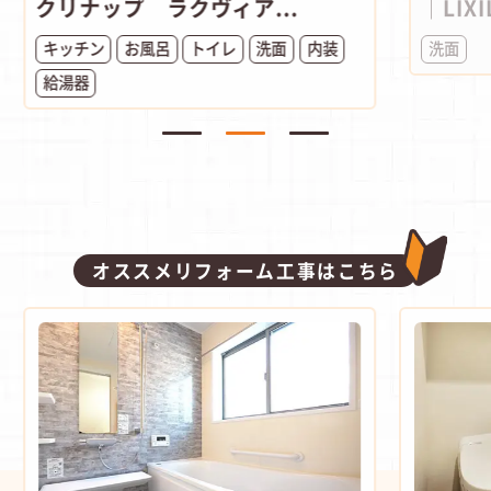
クリナップ ラクヴィア...
｜LIXI
キッチン
お風呂
トイレ
洗面
内装
洗面
給湯器
オススメリフォーム工事はこちら