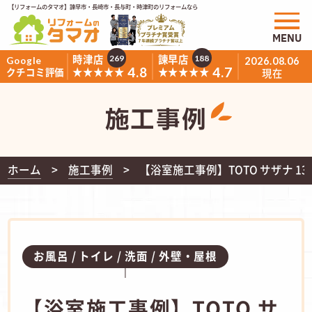
【リフォームのタマオ】諫早市・長崎市・長与町・時津町のリフォームなら
MENU
時津店
諫早店
269
188
Google
2026.08.06
4.8
4.7
★★★★★
★★★★★
クチコミ評価
現在
施工事例
ホーム
施工事例
【浴室施工事例】TOTO サザナ 13
お風呂
トイレ
洗面
外壁・屋根
【浴室施工事例】TOTO サ